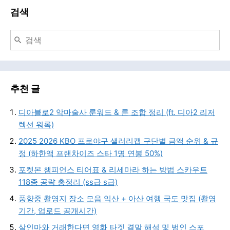
검색
추천 글
디아블로2 악마술사 룬워드 & 룬 조합 정리 (ft. 디아2 리저
렉션 워록)
2025 2026 KBO 프로야구 샐러리캡 구단별 금액 순위 & 규
정 (하한액 프랜차이즈 스타 1명 연봉 50%)
포켓몬 챔피언스 티어표 & 리세마라 하는 방법 스카우트
118종 공략 총정리 (ss급 s급)
풍향중 촬영지 장소 모음 익산 + 아산 여행 국도 맛집 (촬영
기간, 업로드 공개시간)
살인마와 거래한다면 영화 타겟 결말 해석 및 범인 스포