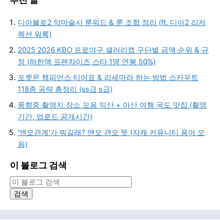
디아블로2 악마술사 룬워드 & 룬 조합 정리 (ft. 디아2 리저
렉션 워록)
2025 2026 KBO 프로야구 샐러리캡 구단별 금액 순위 & 규
정 (하한액 프랜차이즈 스타 1명 연봉 50%)
포켓몬 챔피언스 티어표 & 리세마라 하는 방법 스카우트
118종 공략 총정리 (ss급 s급)
풍향중 촬영지 장소 모음 익산 + 아산 여행 국도 맛집 (촬영
기간, 업로드 공개시간)
'앤오관계'가 뭐길래? 앤오 관오 뜻 (자캐 커뮤니티 용어 모
음)
이 블로그 검색