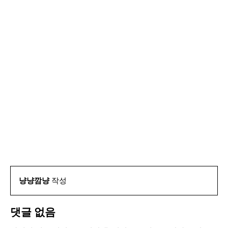
냥냥깜냥
작성
댓글 없음